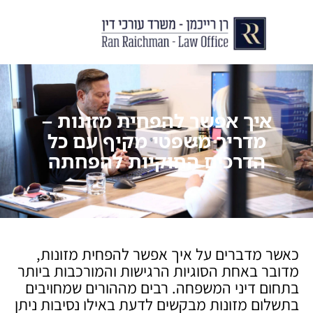
יצירת קשר
עורך דין לצוואות וירושות
עורך דין לגירושין ודיני משפחה
לקוחות ממליצים
מן התקשור
איך אפשר להפחית מזונות –
מדריך משפטי מקיף עם כל
הדרכים החוקיות להפחתה
כאשר מדברים על איך אפשר להפחית מזונות,
מדובר באחת הסוגיות הרגישות והמורכבות ביותר
בתחום דיני המשפחה. רבים מההורים שמחויבים
בתשלום מזונות מבקשים לדעת באילו נסיבות ניתן