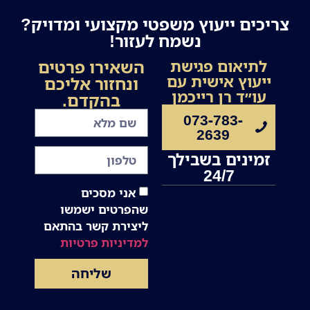
צריכים ייעוץ משפטי מקצועי ומדויק?
נשמח לעזור!
השאירו פרטים
לתיאום פגישת
ייעוץ אישית עם
ונחזור אליכם
עו״ד רן רייכמן
בהקדם.
073-783-
2639
זמינים בשבילך
24/7
אני מסכים
שהפרטים ישמשו
ליצירת קשר בהתאם
למדיניות פרטיות
שליחה