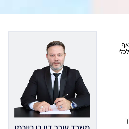
אף
כלי
ך
משרד עורך דין רן רייכמן