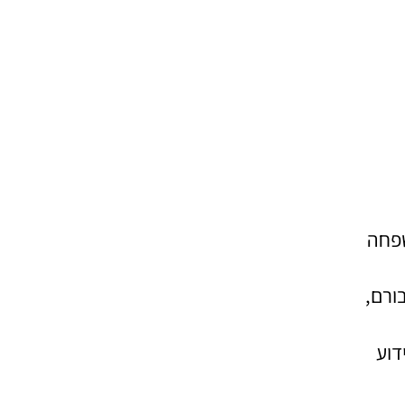
שפחה
ורם,
דוע