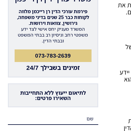
ת את
.
פירמת עורכי הדין רן רייכמן מלווה
לקוחות כבר 25 שנים בדיני משפחה,
גירושין, צוואות וירושות.
המשרד מעניק יחס אישי לצד ידע
משפטי רחב וניסיון רב בבתי המשפט
ובבתי הדין.
של
073-783-2639
זמינים בשבילך 24/7
יידע
י משפחה הוא
לתיאום ייעוץ ללא התחייבות
השאירו פרטים:
ת
ין