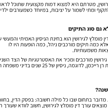
רושין, מטרתם היא למצוא דמות מקצועית שתוכל לראו
וף ומתי לשמור על יציבות, במיוחד כשמעורבים ילדים
א גם סוג התיקים
 מומלץ לגירושין הוא בחינת הניסיון האמיתי והמעשי 
לא כמה תיקים מורכבים ניהל, כמה הופעות היו לו
צאות משמעותיות.
גירושין מורכבים ומכיר את האסטרטגיות של הצד השני 
להתאים לכם מסלול מדויק להצלחת התיק. בפירמת רן רייכמן, לדוגמה, ניסיון של 25 שנים בדינ
שנה
?
מדובר בתחום שבו כל מילה חשובה: בפסק הדין, בחוו
צאים עורך דין מומלץ לגירושין, חשוב לוודא שעורך הד