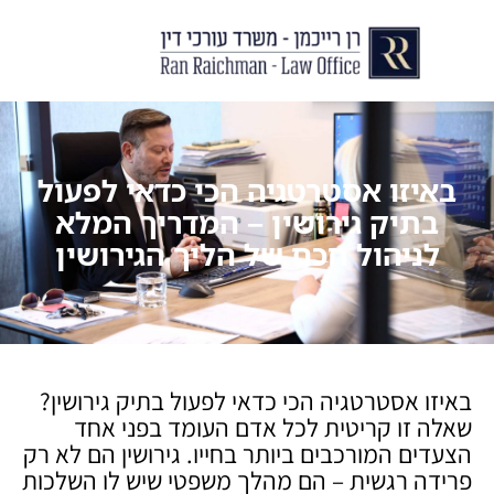
יצירת קשר
עורך דין לצוואות וירושות
עורך דין לגירושין ודיני משפחה
לקוחות ממליצים
מן התקשור
באיזו אסטרטגיה הכי כדאי לפעול
בתיק גירושין – המדריך המלא
לניהול חכם של הליך הגירושין
באיזו אסטרטגיה הכי כדאי לפעול בתיק גירושין?
שאלה זו קריטית לכל אדם העומד בפני אחד
הצעדים המורכבים ביותר בחייו. גירושין הם לא רק
פרידה רגשית – הם מהלך משפטי שיש לו השלכות