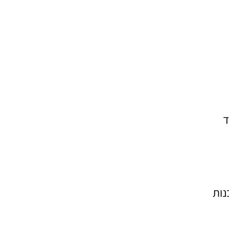
ד
נות