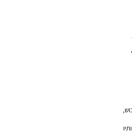
וש,
תיו