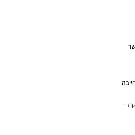
שר
ייבה
קה –