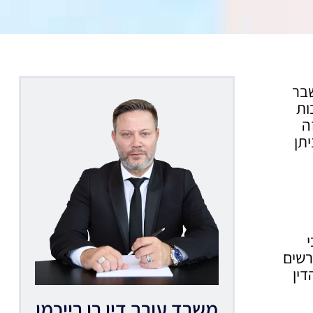
שבר
ות
ה
יתן
רשים
דין
משרד עורך דין רן רייכמן