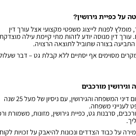
ה על כפיית גירושין
?
מומלץ לפנות לייצוג משפטי מקצועי אצל עורך דין
 עורך דין מנוסה יודע לזהות מתי קיימת עילה מוצדקת
 התביעה בצורה שתוביל לתוצאה הרצויה.
במקרים מסוימים אף יסתיים ללא קבלת גט – דבר שעלול
 וגירושין מורכבים
משרד עו"ד רן רייכמן הוא מהמובילים בישראל בתחום דיני המשפחה והגירושין, עם ניסיון של מעל 25 שנה
ט לענייני משפחה.
ורכבים, סרבנות גט, כפיית גירושין, מזונות, משמורת ורכ
יך.
ה על כבוד הצדדים ונכונות להיאבק על זכויות לקוחו