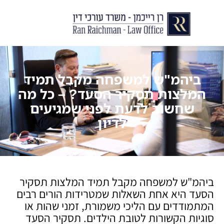
יצירת קשר
עורך דין לצוואות וירושות
עורך דין לגירושין ודיני משפחה
לקוחות ממליצים
מן התקשור
ביהמ"ש למשפחה מקבל תמיד
המלצות תסקיר הסעד? – כל מה
שחשוב לדעת לפני שמגיעים
לדיון
ביהמ"ש למשפחה מקבל תמיד המלצות תסקיר
הסעד היא אחת השאלות שמטרידות הורים רבים
המתמודדים עם הליכי משמורת, זמני שהות או
סוגיות הקשורות לטובת הילדים. תסקיר הסעד