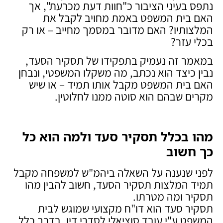
נתפס בעיני הציבור כ"חוות דעת מכרעת", אך
האם בית המשפט באמת מחויב לקבל את
המלצותיו? האם מדובר במסמך מחייב – או רק
בכלי עזר?
במאמר זה נעמיק בתפקידו של תסקיר הסעד,
נבין כיצד הוא נכתב, מה משקלו המשפטי, ונבחן
האם בית המשפט מקבל אותו תמיד – או שיש
מקרים שבהם הוא סוטה ממנו לחלוטין.
מהו בכלל תסקיר סעד ולמה הוא כל
כך חשוב
לפני שנענה על השאלה ביהמ"ש למשפחה מקבל
תמיד המלצות תסקיר הסעד, חשוב להבין מהו
תסקיר ומה מטרתו.
תסקיר סעד הוא דו"ח מקצועי שמוגש לבית
המשפט ע"י עובד סוציאלי לסדרי דין, בדרך כלל