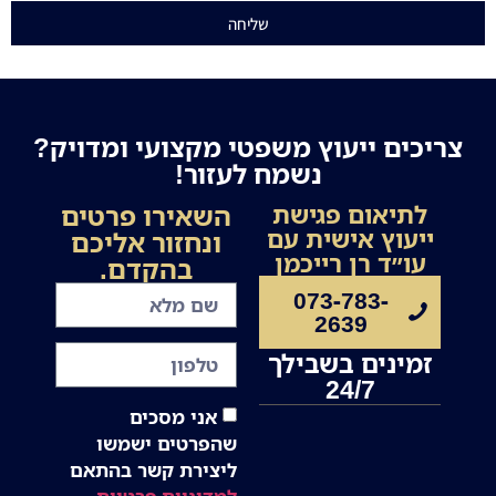
שליחה
צריכים ייעוץ משפטי מקצועי ומדויק?
נשמח לעזור!
השאירו פרטים
לתיאום פגישת
ייעוץ אישית עם
ונחזור אליכם
עו״ד רן רייכמן
בהקדם.
073-783-
2639
זמינים בשבילך
24/7
אני מסכים
שהפרטים ישמשו
ליצירת קשר בהתאם