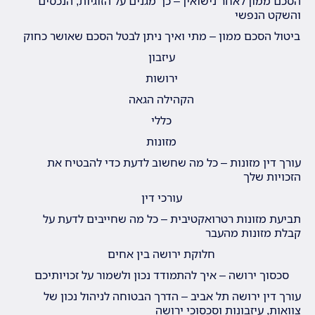
הסכם ממון לאחר נישואין – כך מגנים על הזוגיות, הנכסים
והשקט הנפשי
ביטול הסכם ממון – מתי ואיך ניתן לבטל הסכם שאושר כחוק
עיזבון
ירושות
הקהילה הגאה
כללי
מזונות
עורך דין מזונות – כל מה שחשוב לדעת כדי להבטיח את
הזכויות שלך
עורכי דין
תביעת מזונות רטרואקטיבית – כל מה שחייבים לדעת על
קבלת מזונות מהעבר
חלוקת ירושה בין אחים
סכסוך ירושה – איך להתמודד נכון ולשמור על זכויותיכם
עורך דין ירושה תל אביב – הדרך הבטוחה לניהול נכון של
צוואות, עיזבונות וסכסוכי ירושה