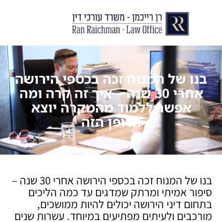
יצירת קשר
עורך דין לצוואות וירושות
עורך דין לגירושין ודיני משפחה
לקוחות ממליצים
מן התקשור
בנו של המנוח זכה בכספי הירושה
אחרי 30 שנה – איך זה קרה ומה
אפשר ללמוד מהמקרה יוצא
הדופן הזה
בנו של המנוח זכה בכספי הירושה אחרי 30 שנה –
סיפור אמיתי ומרתק שמדגים עד כמה הליכים
בתחום דיני הירושה יכולים להיות ממושכים,
מורכבים ולעיתים מפתיעים במיוחד. עשרות שנים