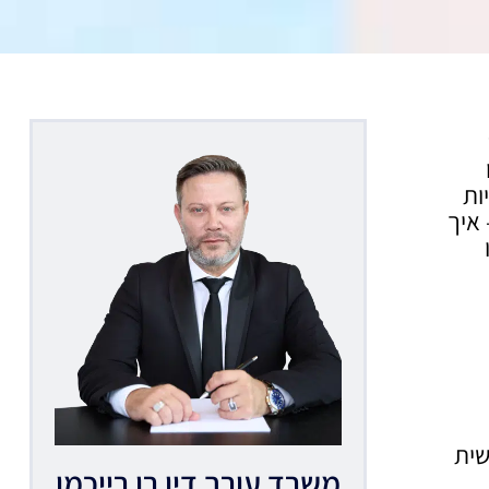
ות
 איך
שית
משרד עורך דין רן רייכמן