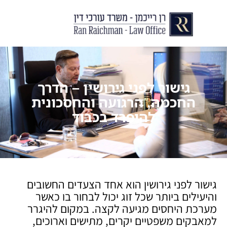
יצירת קשר
עורך דין לצוואות וירושות
עורך דין לגירושין ודיני משפחה
לקוחות ממליצים
מן התקשור
גישור לפני גירושין – הדרך
החכמה, הרגועה והחסכונית
להיפרד בכבוד
גישור לפני גירושין הוא אחד הצעדים החשובים
והיעילים ביותר שכל זוג יכול לבחור בו כאשר
מערכת היחסים מגיעה לקצה. במקום להיגרר
למאבקים משפטיים יקרים, מתישים וארוכים,