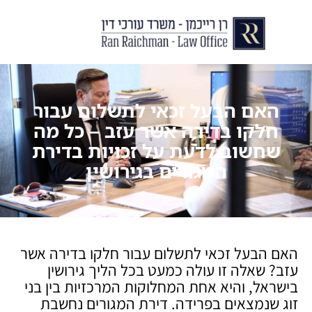
יצירת קשר
עורך דין לצוואות וירושות
עורך דין לגירושין ודיני משפחה
לקוחות ממליצים
מן התקשורת
האם הבעל זכאי לתשלום עבור
חלקו בדירה אשר עזב – כל מה
שחשוב לדעת על זכויות בדירת
המגורים בגירושין
האם הבעל זכאי לתשלום עבור חלקו בדירה אשר
עזב? שאלה זו עולה כמעט בכל הליך גירושין
בישראל, והיא אחת המחלוקות המרכזיות בין בני
זוג שנמצאים בפרידה. דירת המגורים נחשבת