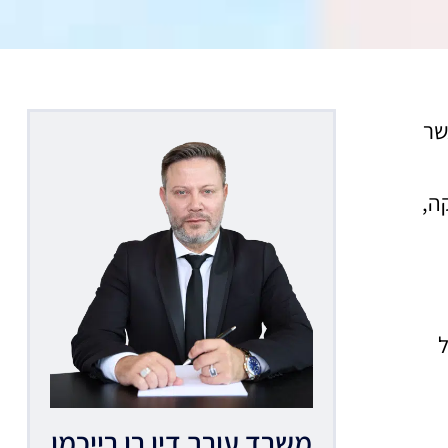
שר
ה,
ל
משרד עורך דין רן רייכמן