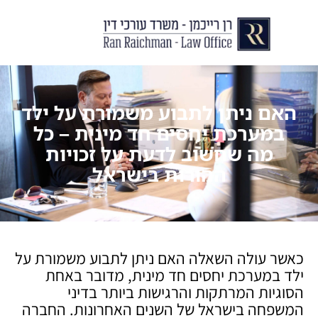
יצירת קשר
עורך דין לצוואות וירושות
עורך דין לגירושין ודיני משפחה
לקוחות ממליצים
מן התקשור
האם ניתן לתבוע משמורת על ילד
במערכת יחסים חד מינית – כל
מה שחשוב לדעת על זכויות
ההורות בישראל
כאשר עולה השאלה האם ניתן לתבוע משמורת על
ילד במערכת יחסים חד מינית, מדובר באחת
הסוגיות המרתקות והרגישות ביותר בדיני
המשפחה בישראל של השנים האחרונות. החברה