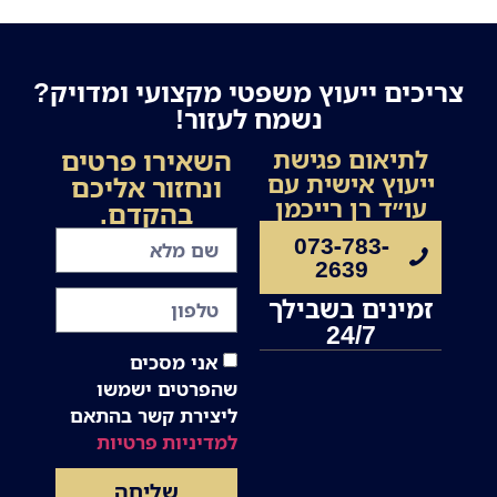
צריכים ייעוץ משפטי מקצועי ומדויק?
נשמח לעזור!
השאירו פרטים
לתיאום פגישת
ייעוץ אישית עם
ונחזור אליכם
עו״ד רן רייכמן
בהקדם.
073-783-
2639
זמינים בשבילך
24/7
אני מסכים
שהפרטים ישמשו
ליצירת קשר בהתאם
למדיניות פרטיות
שליחה