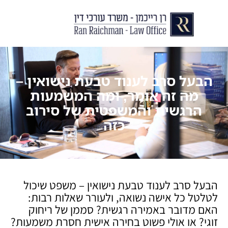
יצירת קשר
עורך דין לצוואות וירושות
עורך דין לגירושין ודיני משפחה
לקוחות ממליצים
מן התקשור
הבעל סרב לענוד טבעת נישואין –
מה זה אומר, ומה המשמעות
הרגשית והמשפטית של סירוב
כזה
הבעל סרב לענוד טבעת נישואין – משפט שיכול
לטלטל כל אישה נשואה, ולעורר שאלות רבות:
האם מדובר באמירה רגשית? סממן של ריחוק
זוגי? או אולי פשוט בחירה אישית חסרת משמעות?