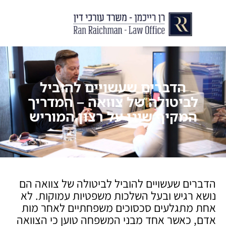
יצירת קשר
עורך דין לצוואות וירושות
עורך דין לגירושין ודיני משפחה
לקוחות ממליצים
מן התקשור
הדברים שעשויים להוביל
לביטולה של צוואה – המדריך
המקיף שיגן על רצון המוריש
הדברים שעשויים להוביל לביטולה של צוואה הם
נושא רגיש ובעל השלכות משפטיות עמוקות. לא
אחת מתגלעים סכסוכים משפחתיים לאחר מות
אדם, כאשר אחד מבני המשפחה טוען כי הצוואה