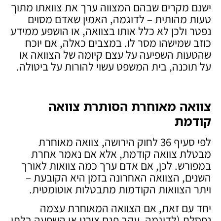
ישנם מקרים שבהם המצווה ערך את צוואתו מתוך
טעות מהותית – לדוגמה, האמין שאדם מסוים
נפטר ולכן לא כלל אותו בצוואה, או הושפע ממידע
כוזב שמישהו מסר לו. במצבים כאלה, אם יוכח
שהטעות השפיעה על עצם קיומה של הצוואה או
על תוכנה, בית המשפט עשוי להורות על ביטולה.
צוואה מאוחרת הסותרת צוואה
קודמת
לפי סעיף 36 לחוק הירושה, צוואה מאוחרת
מבטלת צוואה קודמת, אלא אם נאמר אחרת
במפורש. לכן, אם אדם ערך כמה צוואות לאורך
השנים, הצוואה האחרונה בזמן היא הקובעת –
ויתר הצוואות הקודמות מתבטלות אוטומטית.
יחד עם זאת, אם הצוואה המאוחרת עצמה
נפסלת (לדוגמה, עקב פגם צורני או השפעה בלתי