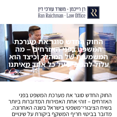
יצירת קשר
עורך דין לצוואות וירושות
עורך דין לגירושין ודיני משפחה
לקוחות ממליצים
מן התקשור
החוק החדש סוגר את מערכת
המשפט בפני האזרחים – מה
המשמעות של המהלך וכיצד הוא
עלול להשפיע על כל אחד מאיתנו
החוק החדש סוגר את מערכת המשפט בפני
האזרחים – זוהי אחת האמירות המדוברות ביותר
בשיח הציבורי־משפטי בישראל בשנה האחרונה.
מדובר בביטוי חריף המשקף ביקורת על שינויים