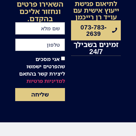
השאירו פרטים
לתיאום פגישת
ייעוץ אישית עם
ונחזור אליכם
עו״ד רן רייכמן
בהקדם.
073-783-
2639
זמינים בשבילך
24/7
אני מסכים
שהפרטים ישמשו
ליצירת קשר בהתאם
למדיניות פרטיות
שליחה