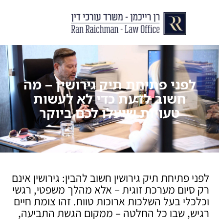
יצירת קשר
עורך דין לצוואות וירושות
עורך דין לגירושין ודיני משפחה
לקוחות ממליצים
מן התקשור
לפני פתיחת תיק גירושין – מה
חשוב לדעת כדי לא לעשות
טעויות שיעלו לכם ביוקר
לפני פתיחת תיק גירושין חשוב להבין: גירושין אינם
רק סיום מערכת זוגית – אלא מהלך משפטי, רגשי
וכלכלי בעל השלכות ארוכות טווח. זהו צומת חיים
רגיש, שבו כל החלטה – ממקום הגשת התביעה,