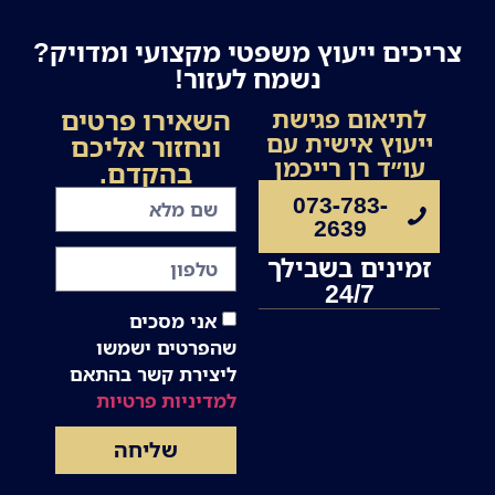
צריכים ייעוץ משפטי מקצועי ומדויק?
נשמח לעזור!
השאירו פרטים
לתיאום פגישת
ייעוץ אישית עם
ונחזור אליכם
עו״ד רן רייכמן
בהקדם.
073-783-
2639
זמינים בשבילך
24/7
אני מסכים
שהפרטים ישמשו
ליצירת קשר בהתאם
למדיניות פרטיות
שליחה