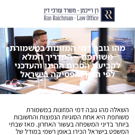
יצירת קשר
עורך דין לצוואות וירושות
עורך דין לגירושין ודיני משפחה
לקוחות ממליצים
מן התקשור
מהו גובה דמי המזונות במשמורת
משותפת – המדריך המלא
לקביעת הסכום ההוגן והעדכני
לפי הדין והפסיקה בישראל
השאלה מהו גובה דמי המזונות במשמורת
משותפת היא אחת הסוגיות הנפוצות והחשובות
ביותר בדיני המשפחה בעשור האחרון. מאז שבתי
המשפט בישראל הכירו באופן רשמי במודל של