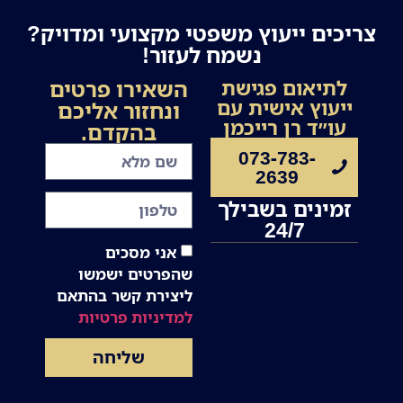
צריכים ייעוץ משפטי מקצועי ומדויק?
נשמח לעזור!
השאירו פרטים
לתיאום פגישת
ייעוץ אישית עם
ונחזור אליכם
עו״ד רן רייכמן
בהקדם.
073-783-
2639
זמינים בשבילך
24/7
אני מסכים
שהפרטים ישמשו
ליצירת קשר בהתאם
למדיניות פרטיות
שליחה