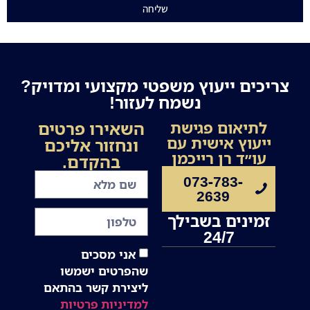
שליחה
צריכים ייעוץ משפטי מקצועי ומדויק?
נשמח לעזור!
השאירו פרטים
לתיאום פגישת
ייעוץ אישית עם
ונחזור אליכם
עו״ד רן רייכמן
בהקדם.
073-783-
2639
זמינים בשבילך
24/7
אני מסכים
שהפרטים ישמשו
ליצירת קשר בהתאם
למדיניות פרטיות