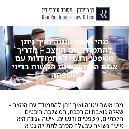
יצירת קשר
עורך דין לצוואות וירושות
עורך דין לגירושין ודיני משפחה
לקוחות ממליצים
מן התקשור
מהי אישה עגונה ואיך ניתן
להתמודד עם המצב – מדריך
משפטי ורגשי להתמודדות עם
אחת הסיטואציות הקשות בדיני
משפחה
מהי אישה עגונה ואיך ניתן להתמודד עם המצב –
שאלה כואבת ומורכבת, המשלבת היבטים
הלכתיים, משפטיים ורגשיים. אישה עגונה היא
אישה נשואה שבעלה מסרב לתת לה גט או