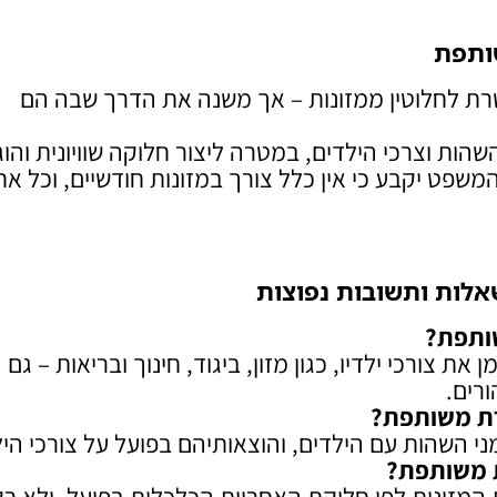
ותפת
רת לחלוטין ממזונות – אך משנה את הדרך שבה הם
הות וצרכי הילדים, במטרה ליצור חלוקה שוויונית והוג
 המשפט יקבע כי אין כלל צורך במזונות חודשיים, וכל א
לות ותשובות נפוצות
ותפת
?
 צורכי ילדיו, כגון מזון, ביגוד, חינוך ובריאות – גם
רים.
רת משותפת
?
ני השהות עם הילדים, והוצאותיהם בפועל על צורכי היל
ת משותפת
?
המזונות לפי חלוקת האחריות הכלכלית בפועל, ולא רק