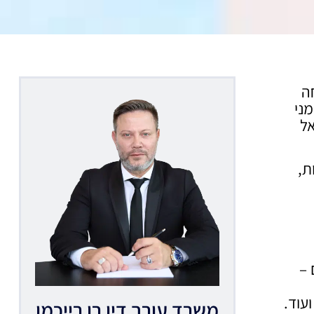
ה
ני
אל
ת,
 –
עוד.
משרד עורך דין רן רייכמן