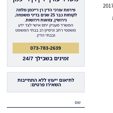
ם כאשר המשמורת הייתה משותפת, בתי המשפט קבעו כי האב חייב במלוא המזונות. אולם בשנת 2017
פירמת עורכי הדין רן רייכמן מלווה
לקוחות כבר 25 שנים בדיני משפחה,
גירושין, צוואות וירושות.
המשרד מעניק יחס אישי לצד ידע
משפטי רחב וניסיון רב בבתי המשפט
ובבתי הדין.
073-783-2639
זמינים בשבילך 24/7
לתיאום ייעוץ ללא התחייבות
השאירו פרטים: