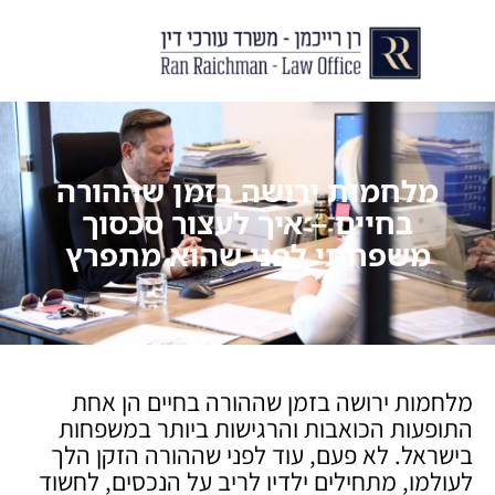
יצירת קשר
עורך דין לצוואות וירושות
עורך דין לגירושין ודיני משפחה
לקוחות ממליצים
מן התקשור
מלחמות ירושה בזמן שההורה
בחיים – איך לעצור סכסוך
משפחתי לפני שהוא מתפרץ
מלחמות ירושה בזמן שההורה בחיים הן אחת
התופעות הכואבות והרגישות ביותר במשפחות
בישראל. לא פעם, עוד לפני שההורה הזקן הלך
לעולמו, מתחילים ילדיו לריב על הנכסים, לחשוד