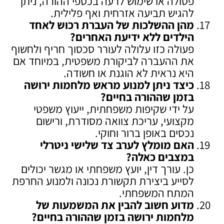
פסולה או שימוש לרעה בכספי ההורה, ניתן
להגיש תביעה אזרחית ואף פלילית.
מהן ההשלכות של העברת רכוש לאחד
הילדים ללא ידיעת האחרים
?
פעולה כזו עלולה לעורר סכסוך חריף ולחשוף
את ההעברה לביקורת משפטית, במיוחד אם
היא נראית לא הוגנת או חשודה.
כיצד ניתן למנוע מראש מלחמות ירושה
בזמן שההורה בחיים
?
על ידי שקיפות משפחתית, ייעוץ משפטי
מקצועי, עריכת צוואה מסודרת, ורישום
נכסים באופן ברור וחוקי.
האם מומלץ לערב צד שלישי ניטרלי
במצבים כאלה
?
כן. עורך דין, יועץ משפחתי או מגשר יכולים
לסייע ביצירת תקשורת נכונה ולמנוע החרפת
המתח המשפחתי.
מדוע חשוב להבין את המשמעות של
מלחמות ירושה בזמן שההורה בחיים
?