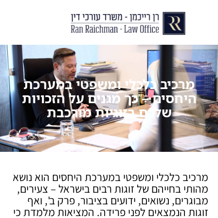
יצירת קשר
עורך דין לצוואות וירושות
עורך דין לגירושין ודיני משפחה
לקוחות ממליצים
מן התקשור
מרכיב כלכלי ומשפטי במערכת
היחסים – כך מגנים על הזכויות
שלכם בזוגיות מורכבת
מרכיב כלכלי ומשפטי במערכת היחסים הוא נושא
מהותי בחייהם של זוגות רבים בישראל – צעירים,
מבוגרים, נשואים, ידועים בציבור, פרק ב', ואף
זוגות הנמצאים לפני פרידה. המציאות מלמדת כי