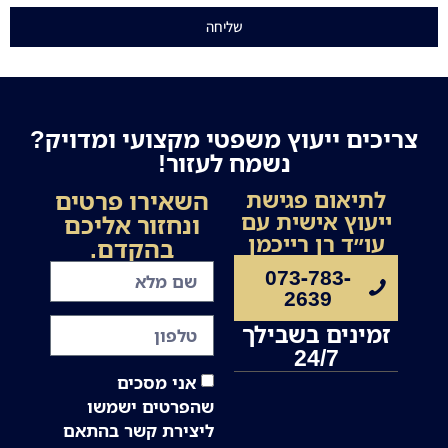
שליחה
צריכים ייעוץ משפטי מקצועי ומדויק?
נשמח לעזור!
השאירו פרטים
לתיאום פגישת
ייעוץ אישית עם
ונחזור אליכם
עו״ד רן רייכמן
בהקדם.
073-783-
2639
זמינים בשבילך
24/7
אני מסכים
שהפרטים ישמשו
ליצירת קשר בהתאם