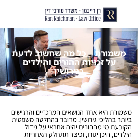
יצירת קשר
עורך דין לצוואות וירושות
עורך דין לגירושין ודיני משפחה
לקוחות ממליצים
מן התקשור
משמורת – כל מה שחשוב לדעת
על זכויות ההורים והילדים
בגירושין
משמורת היא אחד הנושאים המרכזיים והרגישים
ביותר בהליכי גירושין. מדובר בהחלטה משפטית
הקובעת מי מההורים יהיה אחראי על גידול
הילדים, היכן יגורו, וכיצד תתחלק האחריות