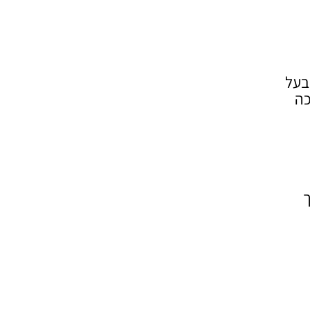
בעל
כה
ך