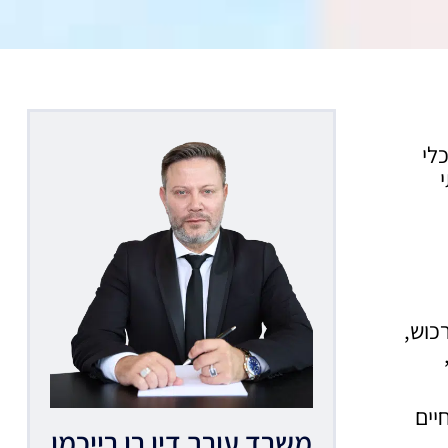
לי
כוש,
יים
משרד עורך דין רן רייכמן