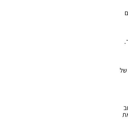
ם
.
 של
ב
את