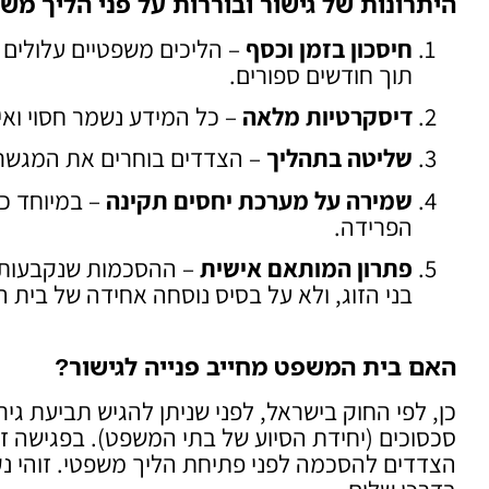
היתרונות של גישור ובוררות על פני הליך משפ
חיסכון בזמן וכסף
– הליכים משפטיים עלולים ל
תוך חודשים ספורים.
דיסקרטיות מלאה
– כל המידע נשמר חסוי ואינ
שליטה בתהליך
– הצדדים בוחרים את המגשר א
שמירה על מערכת יחסים תקינה
– במיוחד כש
הפרידה.
פתרון המותאם אישית
– ההסכמות שנקבעות בה
בני הזוג, ולא על בסיס נוסחה אחידה של בית 
האם בית המשפט מחייב פנייה לגישור?
כן, לפי החוק בישראל, לפני שניתן להגיש תביעת גי
סכסוכים (יחידת הסיוע של בתי המשפט). בפגישה 
הצדדים להסכמה לפני פתיחת הליך משפטי. זוהי נק