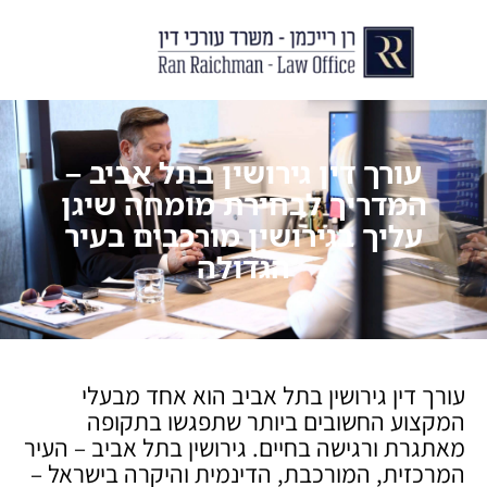
יצירת קשר
עורך דין לצוואות וירושות
עורך דין לגירושין ודיני משפחה
לקוחות ממליצים
מן התקשור
עורך דין גירושין בתל אביב –
המדריך לבחירת מומחה שיגן
עליך בגירושין מורכבים בעיר
הגדולה
עורך דין גירושין בתל אביב הוא אחד מבעלי
המקצוע החשובים ביותר שתפגשו בתקופה
מאתגרת ורגישה בחיים. גירושין בתל אביב – העיר
המרכזית, המורכבת, הדינמית והיקרה בישראל –