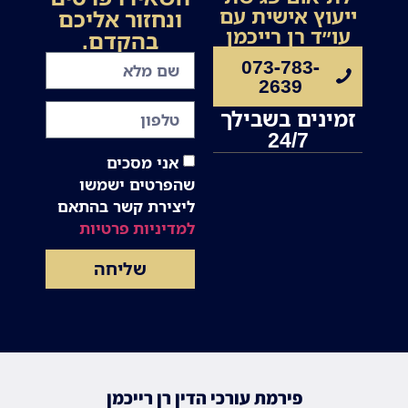
ייעוץ אישית עם
ונחזור אליכם
עו״ד רן רייכמן
בהקדם.
073-783-
2639
זמינים בשבילך
24/7
אני מסכים
שהפרטים ישמשו
ליצירת קשר בהתאם
למדיניות פרטיות
שליחה
פירמת עורכי הדין רן רייכמן