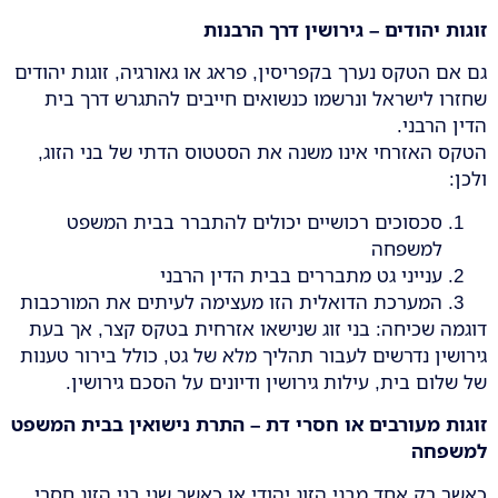
זוגות יהודים – גירושין דרך הרבנות
גם אם הטקס נערך בקפריסין, פראג או גאורגיה, זוגות יהודים
שחזרו לישראל ונרשמו כנשואים חייבים להתגרש דרך בית
הדין הרבני.
הטקס האזרחי אינו משנה את הסטטוס הדתי של בני הזוג,
ולכן:
סכסוכים רכושיים יכולים להתברר בבית המשפט
למשפחה
ענייני גט מתבררים בבית הדין הרבני
המערכת הדואלית הזו מעצימה לעיתים את המורכבות
דוגמה שכיחה: בני זוג שנישאו אזרחית בטקס קצר, אך בעת
גירושין נדרשים לעבור תהליך מלא של גט, כולל בירור טענות
של שלום בית, עילות גירושין ודיונים על הסכם גירושין.
זוגות מעורבים או חסרי דת – התרת נישואין בבית המשפט
למשפחה
כאשר רק אחד מבני הזוג יהודי או כאשר שני בני הזוג חסרי