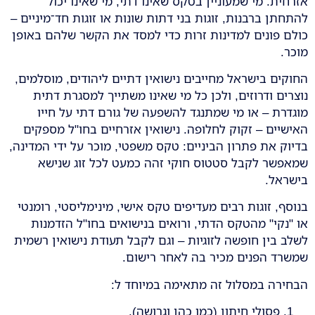
אזרחית. מי שמעוניין בטקס שאינו דתי, מי שאינו יכול
להתחתן ברבנות, זוגות בני דתות שונות או זוגות חד־מיניים –
כולם פונים למדינות זרות כדי למסד את הקשר שלהם באופן
מוכר.
החוקים בישראל מחייבים נישואין דתיים ליהודים, מוסלמים,
נוצרים ודרוזים, ולכן כל מי שאינו משתייך למסגרת דתית
מוגדרת – או מי שמתנגד להשפעה של גורם דתי על חייו
האישיים – זקוק לחלופה. נישואין אזרחיים בחו"ל מספקים
בדיוק את פתרון הביניים: טקס משפטי, מוכר על ידי המדינה,
שמאפשר לקבל סטטוס חוקי זהה כמעט לכל זוג שנישא
בישראל.
בנוסף, זוגות רבים מעדיפים טקס אישי, מינימליסטי, רומנטי
או "נקי" מהטקס הדתי, ורואים בנישואים בחו"ל הזדמנות
לשלב בין חופשה לזוגיות – וגם לקבל תעודת נישואין רשמית
שמשרד הפנים מכיר בה לאחר רישום.
הבחירה במסלול זה מתאימה במיוחד ל:
פסולי חיתון (כמו כהן וגרושה).