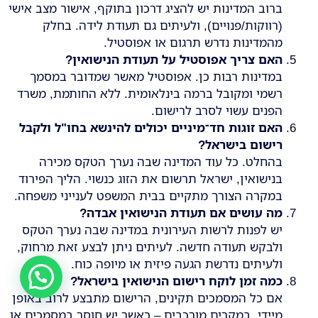
ברוב המדינות יש להציג דרכון בתוקף, אישור מצב אישי
(רווקות/פנויים), ולעיתים גם תעודת לידה. בחלק
מהמדינות נדרש תרגום או אפוסטיל.
האם צריך אפוסטיל על תעודת הנישואין
?
במדינות רבות כן. אפוסטיל מאשר שמדובר במסמך
רשמי ומקובל ברמה בינלאומית. ללא החותמת, משרד
הפנים עשוי לסרב לרישום.
האם זוגות חד־מיניים יכולים להינשא בחו"ל ולקבל
רישום בישראל
?
בהחלט. כל עוד המדינה שבה נערך הטקס מכירה
בנישואין, ישראל תרשום את הזוג כנשוי. הליך הפירוד
במקרה הצורך מתקיים בבית המשפט לענייני משפחה.
מה עושים אם תעודת הנישואין אבדה
?
יש לפנות לרשות העירונית במדינה שבה נערך הטקס
ולבקש תעודה חדשה. לעיתים ניתן לבצע זאת מרחוק,
ולעיתים נדרשת הגעה פיזית או מיופה כוח.
כמה זמן לוקח רישום הנישואין בישראל
?
אם כל המסמכים תקינים, הרישום מתבצע לרוב באופן
מיידי. במקרים מורכבים – כאשר יש חוסר במסמכים או