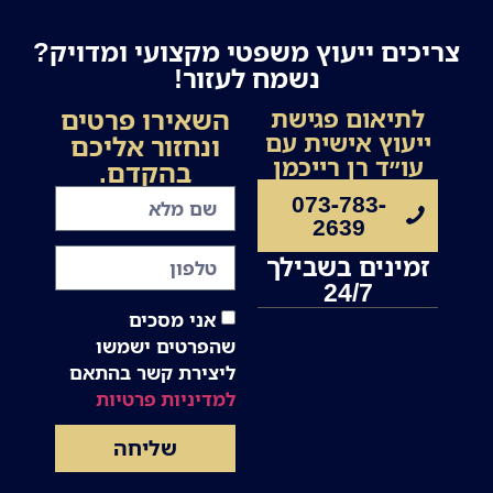
צריכים ייעוץ משפטי מקצועי ומדויק?
נשמח לעזור!
השאירו פרטים
לתיאום פגישת
ייעוץ אישית עם
ונחזור אליכם
עו״ד רן רייכמן
בהקדם.
073-783-
2639
זמינים בשבילך
24/7
אני מסכים
שהפרטים ישמשו
ליצירת קשר בהתאם
למדיניות פרטיות
שליחה