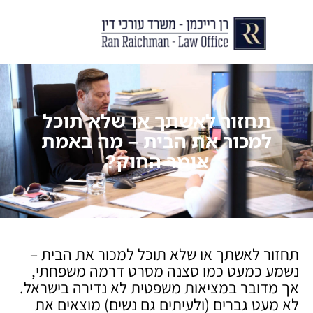
יצירת קשר
עורך דין לצוואות וירושות
עורך דין לגירושין ודיני משפחה
לקוחות ממליצים
מן התקשור
תחזור לאשתך או שלא תוכל
למכור את הבית – מה באמת
אומר החוק?
תחזור לאשתך או שלא תוכל למכור את הבית –
נשמע כמעט כמו סצנה מסרט דרמה משפחתי,
אך מדובר במציאות משפטית לא נדירה בישראל.
לא מעט גברים (ולעיתים גם נשים) מוצאים את