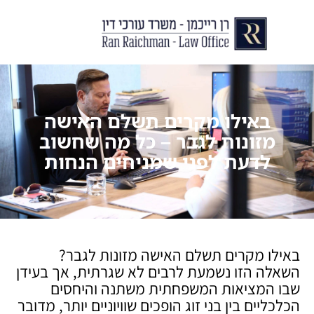
יצירת קשר
עורך דין לצוואות וירושות
עורך דין לגירושין ודיני משפחה
לקוחות ממליצים
מן התקשור
באילו מקרים תשלם האישה
מזונות לגבר – כל מה שחשוב
לדעת לפני שמניחים הנחות
באילו מקרים תשלם האישה מזונות לגבר?
השאלה הזו נשמעת לרבים לא שגרתית, אך בעידן
שבו המציאות המשפחתית משתנה והיחסים
הכלכליים בין בני זוג הופכים שוויוניים יותר, מדובר