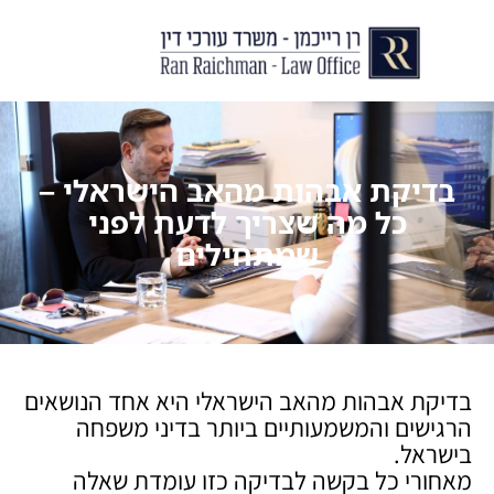
יצירת קשר
עורך דין לצוואות וירושות
עורך דין לגירושין ודיני משפחה
לקוחות ממליצים
מן התקשור
בדיקת אבהות מהאב הישראלי –
כל מה שצריך לדעת לפני
שמתחילים
בדיקת אבהות מהאב הישראלי היא אחד הנושאים
הרגישים והמשמעותיים ביותר בדיני משפחה
בישראל.
מאחורי כל בקשה לבדיקה כזו עומדת שאלה