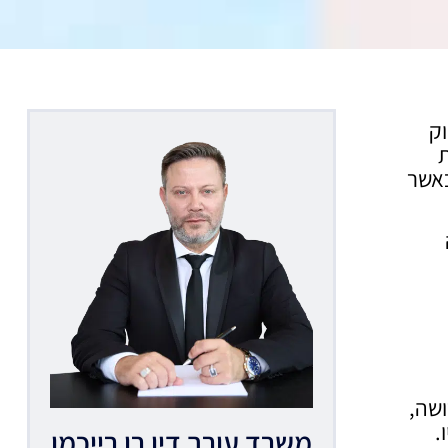
וק
ת
כאשר
קיימת. לפי סעיף 36 לחוק הירושה,
.
משרד עורך דין רן רייכמן