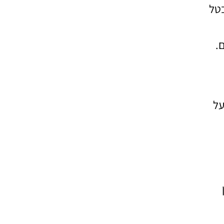
בטל
.
על