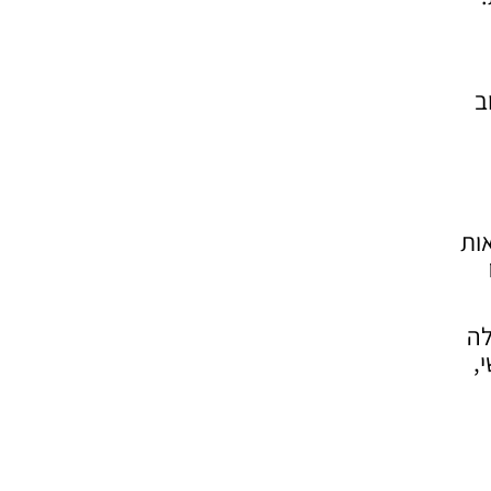
ב
אות
לה
,