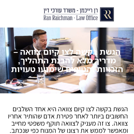
יצירת קשר
עורך דין לצוואות וירושות
עורך דין לגירושין ודיני משפחה
לקוחות ממליצים
מן התקשור
הגשת בקשה לצו קיום צוואה –
מדריך מלא להבנת התהליך,
הזכויות והטיפים שימנעו טעויות
הגשת בקשה לצו קיום צוואה היא אחד השלבים
החשובים ביותר לאחר פטירת אדם שהותיר אחריו
צוואה. צו זה מעניק לצוואה תוקף משפטי מחייב
ומאפשר לממש את רצונו של המנוח כפי שנכתב.