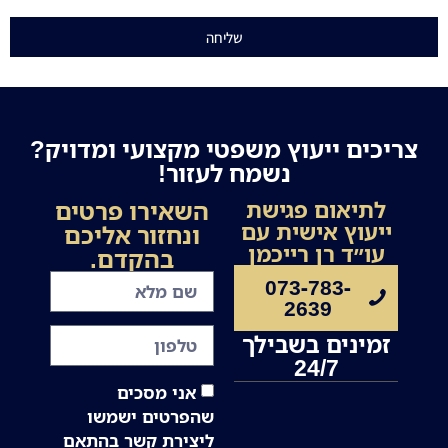
שליחה
צריכים ייעוץ משפטי מקצועי ומדויק?
נשמח לעזור!
השאירו פרטים
לתיאום פגישת
ייעוץ אישית עם
ונחזור אליכם
עו״ד רן רייכמן
בהקדם.
073-783-
2639
זמינים בשבילך
24/7
אני מסכים
שהפרטים ישמשו
ליצירת קשר בהתאם