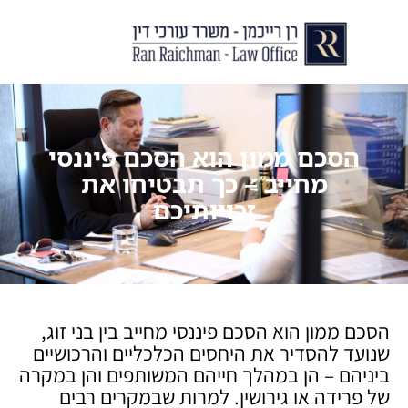
יצירת קשר
עורך דין לצוואות וירושות
עורך דין לגירושין ודיני משפחה
לקוחות ממליצים
מן התקשור
הסכם ממון הוא הסכם פיננסי
מחייב – כך תבטיחו את
זכויותיכם
הסכם ממון הוא הסכם פיננסי מחייב בין בני זוג,
שנועד להסדיר את היחסים הכלכליים והרכושיים
ביניהם – הן במהלך חייהם המשותפים והן במקרה
של פרידה או גירושין. למרות שבמקרים רבים