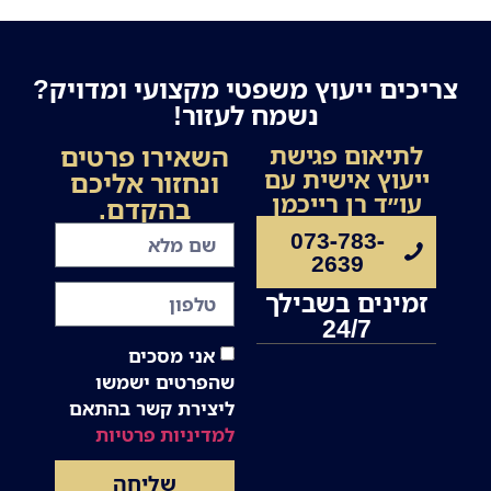
צריכים ייעוץ משפטי מקצועי ומדויק?
נשמח לעזור!
השאירו פרטים
לתיאום פגישת
ייעוץ אישית עם
ונחזור אליכם
עו״ד רן רייכמן
בהקדם.
073-783-
2639
זמינים בשבילך
24/7
אני מסכים
שהפרטים ישמשו
ליצירת קשר בהתאם
למדיניות פרטיות
שליחה