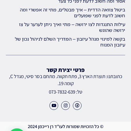
אסור ומה חשוב לדעת לפני כל צעד
ביטול צוואה הדדית – איך מבטלים, מתי זה אפשרי ומה
חשוב לדעת לפני שפועלים
עילות התנגדות לצו ירושה – מתי ואיך ניתן לערער על צו
ירושה שהוגש
בקשה למינוי מנהל עיזבון – המדריך השלם לניהול נכון של
עיזבון המנוח
פרטי יצירת קשר
כתובתנו: תוצרת הארץ 3, פתח תקווה. מתחם בסר סיטי, מגדל C,
קומה 19.
טל: 073-7832-639
© כל הזכויות שמורות לעו"ד רן רייכמן 2024