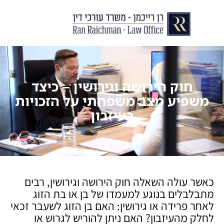
יצירת קשר
עורך דין לצוואות וירושות
עורך דין לגירושין ודיני משפחה
לקוחות ממליצים
מן התקשור
חוק הירושה וגירושין – כיצד
משפיע מצב משפחתי על הזכויות
בעיזבון
כאשר עולה השאלה חוק הירושה וגירושין, רבים
מתבלבלים בנוגע למעמדו של בן או בת הזוג
לאחר פרידה או גירושין: האם בן הזוג לשעבר זכאי
לחלק מהעיזבון? האם ניתן להוריש לגרוש או