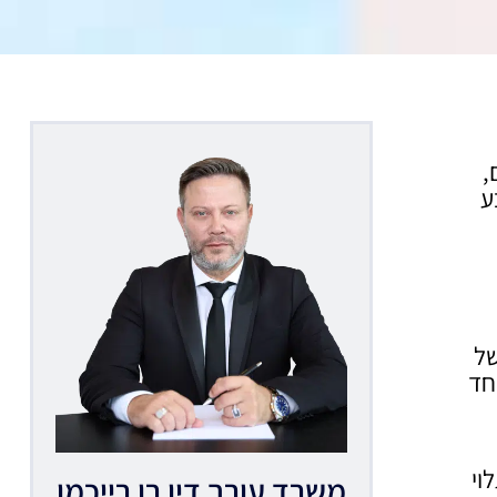
,
ע
 של
חד
וי
משרד עורך דין רן רייכמן