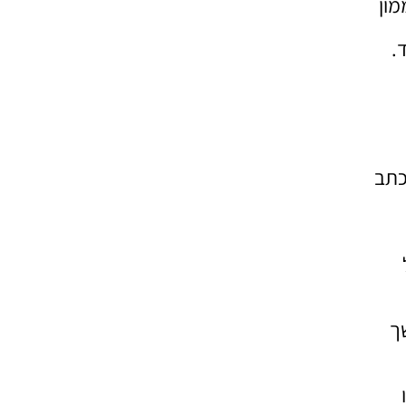
מון
.
כתב
ך