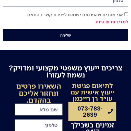
אני מסכים שהפרטים ישמשו ליצירת קשר בהתאם
למדיניות פרטיות
שליחה
צריכים ייעוץ משפטי מקצועי ומדויק?
נשמח לעזור!
השאירו פרטים
לתיאום פגישת
ייעוץ אישית עם
ונחזור אליכם
עו״ד רן רייכמן
בהקדם.
073-783-
2639
זמינים בשבילך