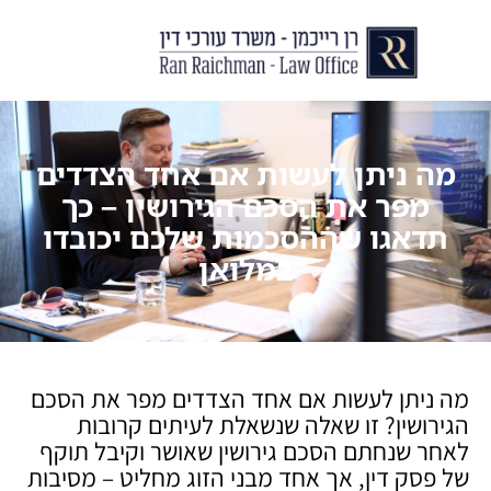
יצירת קשר
עורך דין לצוואות וירושות
עורך דין לגירושין ודיני משפחה
לקוחות ממליצים
מן התקשור
מה ניתן לעשות אם אחד הצדדים
מפר את הסכם הגירושין – כך
תדאגו שההסכמות שלכם יכובדו
במלואן
מה ניתן לעשות אם אחד הצדדים מפר את הסכם
הגירושין? זו שאלה שנשאלת לעיתים קרובות
לאחר שנחתם הסכם גירושין שאושר וקיבל תוקף
של פסק דין, אך אחד מבני הזוג מחליט – מסיבות