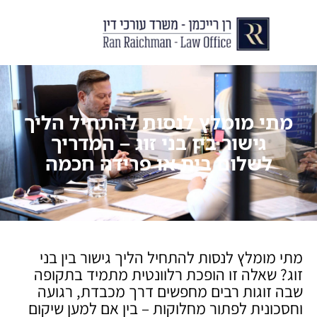
יצירת קשר
עורך דין לצוואות וירושות
עורך דין לגירושין ודיני משפחה
לקוחות ממליצים
מן התקשור
מתי מומלץ לנסות להתחיל הליך
גישור בין בני זוג – המדריך
לשלום בית או פרידה חכמה
מתי מומלץ לנסות להתחיל הליך גישור בין בני
זוג? שאלה זו הופכת רלוונטית מתמיד בתקופה
שבה זוגות רבים מחפשים דרך מכבדת, רגועה
וחסכונית לפתור מחלוקות – בין אם למען שיקום