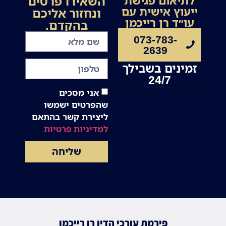
השאירו פרטים
לתיאום פגישת
ייעוץ אישית עם
ונחזור אליכם
עו״ד רן רייכמן
בהקדם.
073-783-
2639
זמינים בשבילך
24/7
אני מסכים
שהפרטים ישמשו
ליצירת קשר בהתאם
למדיניות פרטיות
שליחה
פירמת עורכי הדין רן רייכמן