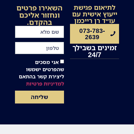
השאירו פרטים
לתיאום פגישת
ייעוץ אישית עם
ונחזור אליכם
עו״ד רן רייכמן
בהקדם.
073-783-
2639
זמינים בשבילך
24/7
אני מסכים
שהפרטים ישמשו
ליצירת קשר בהתאם
למדיניות פרטיות
שליחה