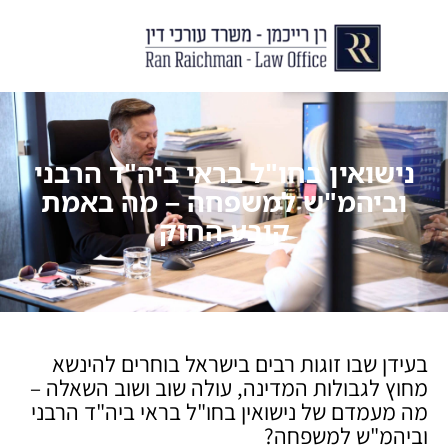
יצירת קשר
עורך דין לצוואות וירושות
עורך דין לגירושין ודיני משפחה
לקוחות ממליצים
מן התקשור
נישואין בחו"ל בראי ביה"ד הרבני
וביהמ"ש למשפחה – מה באמת
קובע החוק
בעידן שבו זוגות רבים בישראל בוחרים להינשא
מחוץ לגבולות המדינה, עולה שוב ושוב השאלה –
מה מעמדם של נישואין בחו"ל בראי ביה"ד הרבני
וביהמ"ש למשפחה?