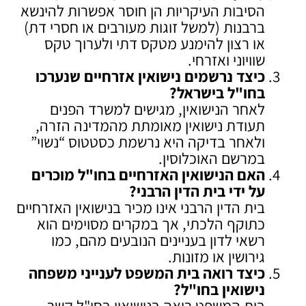
הסיבות העיקריות הן חוסר אפשרות להינשא
ברבנות (למשל זוגות מעורבים או חסרי דת)
או רצון להימנע מטקס דתי ולערוך טקס
שוויוני ואזרחי.
כיצד נרשמים נישואין אזרחיים שנערכו
בחו"ל בישראל
?
לאחר הנישואין, מגישים למשרד הפנים
תעודת נישואין מאומתת מהמדינה הזרה,
ולאחר בדיקה היא נרשמת כסטטוס “נשוי”
במרשם האוכלוסין.
האם הנישואין האזרחיים בחו"ל מוכרים
על ידי בית הדין הרבני
?
בית הדין הרבני אינו מכיר בנישואין האזרחיים
כתוקף הלכתי, אך במקרים מסוימים הוא
רשאי לדון בעניינים הנובעים מהם, כמו
גירושין או מזונות.
כיצד רואה בית המשפט לענייני משפחה
נישואין בחו"ל
?
בית המשפט רואה בנישואין בחו"ל קשר