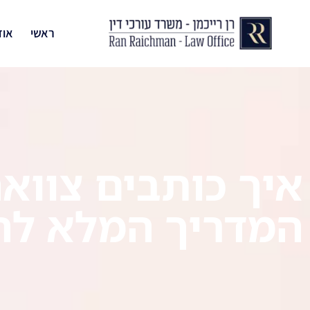
ראשי
אוד
איך כותבים צווא
המדריך המלא להג