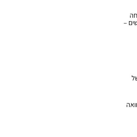
חה
ים –
ל
ואה