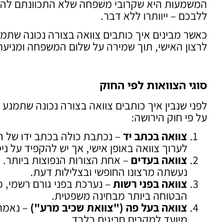
המשמעות היא שקרובי משפחה שלא התכוונתם להור
ללבכם – ייוותרו ללא דבר.
כאשר מבינים איך כותבים צוואה בצורה נכונה שת
לרצון האישי, תוך שמירה על שלום המשפחה ומניעת
סוגי הצוואות לפי החוק
לפני שנבין איך כותבים צוואה בצורה נכונה שתמנע
על פי חוק הירושה:
צוואה בכתב יד
– נכתבת כולה בכתב ידו של ה
לערוך צוואה באופן אישי, אך יש להקפיד על ניס
צוואה בעדים
– אחת הצורות הנפוצות ביותר. 
נעשתה מרצונו החופשי ובצלילות דעת.
צוואה בפני רשות
– נערכת בפני גורם רשמי, כג
הבטוחה ביותר מבחינה משפטית.
צוואה בעל פה ("צוואת שכיב מרע")
– נאמרת
מיועד למקרים חריגים בלבד.