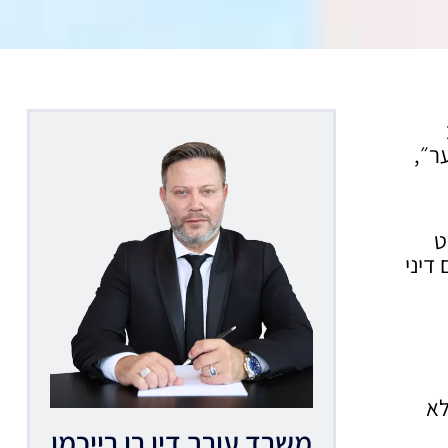
ר״,
ט
דיני
לא
משרד עורך דין רן רייכמן