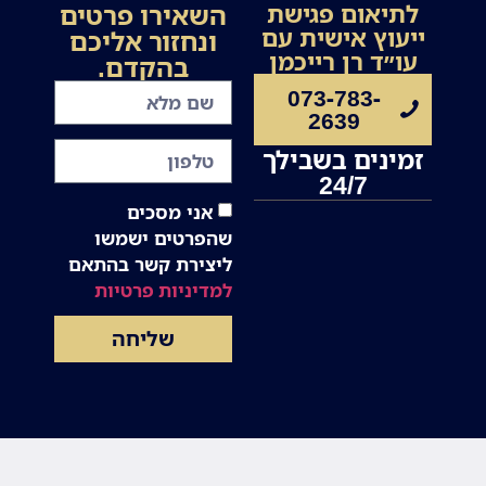
השאירו פרטים
לתיאום פגישת
ייעוץ אישית עם
ונחזור אליכם
עו״ד רן רייכמן
בהקדם.
073-783-
2639
זמינים בשבילך
24/7
אני מסכים
שהפרטים ישמשו
ליצירת קשר בהתאם
למדיניות פרטיות
שליחה