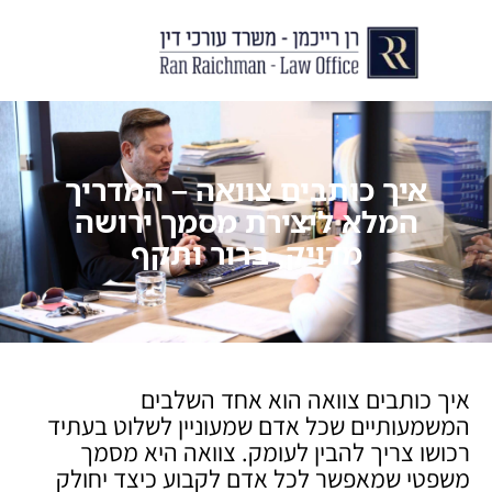
יצירת קשר
עורך דין לצוואות וירושות
עורך דין לגירושין ודיני משפחה
לקוחות ממליצים
מן התקשור
איך כותבים צוואה – המדריך
המלא ליצירת מסמך ירושה
מדויק, ברור ותקף
איך כותבים צוואה הוא אחד השלבים
המשמעותיים שכל אדם שמעוניין לשלוט בעתיד
רכושו צריך להבין לעומק. צוואה היא מסמך
משפטי שמאפשר לכל אדם לקבוע כיצד יחולק