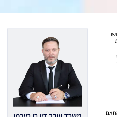
שו
ש
התאם
משרד עורך דין רן רייכמן