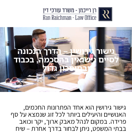
יצירת קשר
עורך דין לצוואות וירושות
עורך דין לגירושין ודיני משפחה
לקוחות ממליצים
מן התקשור
גישור גירושין – הדרך הנכונה
לסיים נישואין בהסכמה, בכבוד
ובחיסכון גדול
גישור גירושין הוא אחד הפתרונות החכמים,
האנושיים והיעילים ביותר לכל זוג שנמצא על סף
פרידה. במקום לנהל מאבק ארוך, יקר וכואב
בבתי המשפט, ניתן לבחור בדרך אחרת – שיח