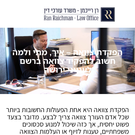
יצירת קשר
עורך דין לצוואות וירושות
עורך דין לגירושין ודיני משפחה
לקוחות ממליצים
מן התקשור
הפקדת צוואה – איך, מתי ולמה
חשוב להפקיד צוואה ברשם
לענייני ירושה
הפקדת צוואה היא אחת הפעולות החשובות ביותר
שכל אדם העורך צוואה צריך לבצע. מדובר בצעד
פשוט יחסית, אך כזה שיכול למנוע סכסוכים
משפחתיים, טענות לזיוף או העלמות הצוואה