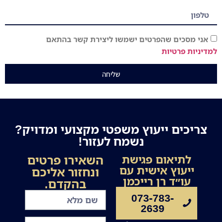
אני מסכים שהפרטים ישמשו ליצירת קשר בהתאם
למדיניות פרטיות
שליחה
צריכים ייעוץ משפטי מקצועי ומדויק?
נשמח לעזור!
השאירו פרטים
לתיאום פגישת
ייעוץ אישית עם
ונחזור אליכם
עו״ד רן רייכמן
בהקדם.
073-783-
2639