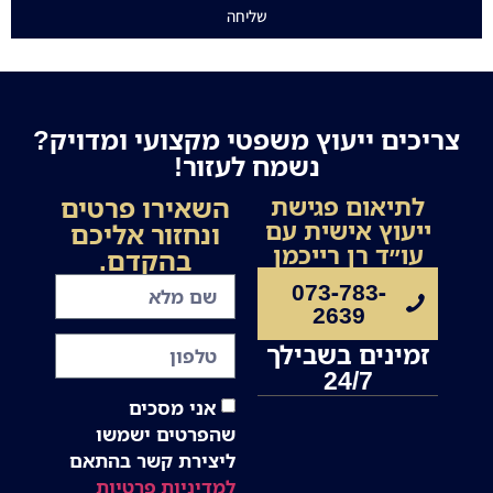
שליחה
צריכים ייעוץ משפטי מקצועי ומדויק?
נשמח לעזור!
השאירו פרטים
לתיאום פגישת
ייעוץ אישית עם
ונחזור אליכם
עו״ד רן רייכמן
בהקדם.
073-783-
2639
זמינים בשבילך
24/7
אני מסכים
שהפרטים ישמשו
ליצירת קשר בהתאם
למדיניות פרטיות