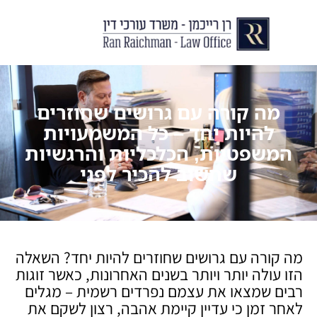
יצירת קשר
עורך דין לצוואות וירושות
עורך דין לגירושין ודיני משפחה
לקוחות ממליצים
מן התקשור
מה קורה עם גרושים שחוזרים
להיות יחד – כל המשמעויות
המשפטיות, הכלכליות והרגשיות
שחשוב להכיר לפני
מה קורה עם גרושים שחוזרים להיות יחד? השאלה
הזו עולה יותר ויותר בשנים האחרונות, כאשר זוגות
רבים שמצאו את עצמם נפרדים רשמית – מגלים
לאחר זמן כי עדיין קיימת אהבה, רצון לשקם את