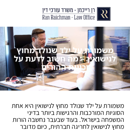
יצירת קשר
עורך דין לצוואות וירושות
עורך דין לגירושין ודיני משפחה
לקוחות ממליצים
מן התקשור
משמורת על ילד שנולד מחוץ
לנישואין – מה חשוב לדעת על
זכויות ההורים
משמורת על ילד שנולד מחוץ לנישואין היא אחת
הסוגיות המורכבות והרגישות ביותר בדיני
המשפחה בישראל. בעוד שבעבר נחשבה הורות
מחוץ לנישואין לחריגה חברתית, כיום מדובר