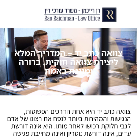
יצירת קשר
עורך דין לצוואות וירושות
עורך דין לגירושין ודיני משפחה
לקוחות ממליצים
מן התקשור
צוואה כתב יד – המדריך המלא
ליצירת צוואה חוקית, ברורה
ומוגנת באמת
צוואה כתב יד היא אחת הדרכים הפשוטות,
הנגישות והמהירות ביותר לנסח את רצונו של אדם
לגבי חלוקת רכושו לאחר מותו. היא אינה דורשת
עדים, אינה דורשת נוטריון ואינה מחייבת פגישה