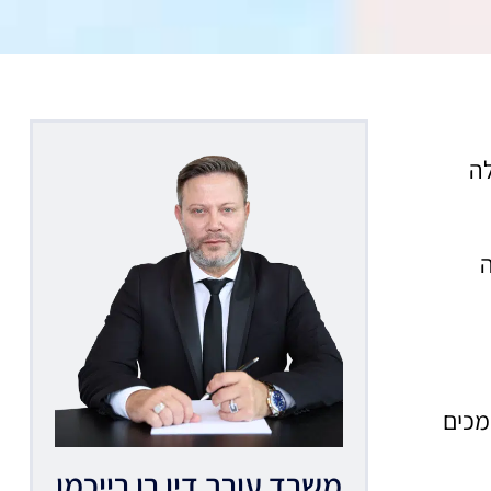
לה
ין וגירושין), תשי"ג–1953, והם מוסמכים
משרד עורך דין רן רייכמן