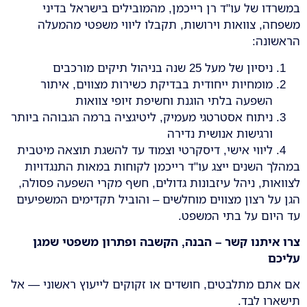
במשרדו של עו"ד רן רייכמן, מהמובילים בישראל בדיני
משפחה, צוואות וירושות, תקבלו ליווי משפטי מהמעלה
הראשונה:
ניסיון של מעל 25 שנה בניהול תיקים מורכבים
מומחיות ייחודית בבדיקת כשירות מצווים, איתור
השפעה בלתי הוגנת וחשיפת זיופי צוואות
ניתוח אסטרטגי מעמיק, ליטיגציה ברמה הגבוהה ביותר
ורגישות אנושית נדירה
ליווי אישי, דיסקרטי וצמוד עד להשגת תוצאה מיטבית
במהלך השנים ייצג עו"ד רייכמן לקוחות במאות התנגדויות
לצוואות, ניהל עיזבונות גדולים, חשף מקרי השפעה פסולה,
הגן על רצון מצווים מוחלשים – והוביל תקדימים המשפיעים
עד היום על בתי המשפט.
צרו איתנו קשר – הבנה, הקשבה ופתרון משפטי שמגן
עליכם
אם אתם מתלבטים, חושדים או זקוקים לייעוץ ראשוני — אל
תישארו לבד.