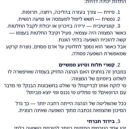
התלות יכולה להיות:
פיזית — צורך בעזרה בהליכה, רחצה, תרופות.
נפשית — חשש ליפול למעמסה או פגיעה רגשית.
קוגניטיבית — ירידה בזיכרון או יכולת לקבל החלטות.
כאשר המצווה היה עצמאי, פעיל וקיבל החלטות בעצמו —
קשה להוכיח השפעה בלתי הוגנת.
אבל כאשר הוא נסמך לחלוטין על אדם מסוים, נוצרת קרקע
שמאפשרת השפעה פסולה.
קשרי תלות וסיוע ממשיים
במבחן זה בוחנים האם הנהנה החזיק בעמדה שאיפשרה לו
לשלוט ביומיום של המצווה:
מי לוקח אותו לבדיקות? מי שולט בחשבונות הבנק? מי מדבר
עם הרופאים? מי מחליט מי נכנס ומי יוצא מביתו?
ככל שהשליטה של הנהנה הייתה רחבה יותר — כך גדל
הסיכון שהצוואה נכתבה מתוך השפעה שאינה רצונית.
בידוד חברתי
זהו אחד הגורמים החזקים ביותר להוכחת השפעה בלתי