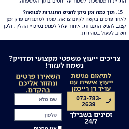
התדיינות ממושכת ולשמור על יחסים בתוך המשפחה.
תוך כמה זמן ניתן להגיש התנגדות לצוואה
?
לאחר פרסום בקשה לקיום צוואה, עומד למתנגדים פרק זמן
קצוב להגיש התנגדות. איחור עלול לפגוע בסיכויי ההליך, ולכן
חשוב לפעול במהירות.
צריכים ייעוץ משפטי מקצועי ומדויק?
נשמח לעזור!
השאירו פרטים
לתיאום פגישת
ייעוץ אישית עם
ונחזור אליכם
עו״ד רן רייכמן
בהקדם.
073-783-
2639
זמינים בשבילך
24/7
אני מסכים