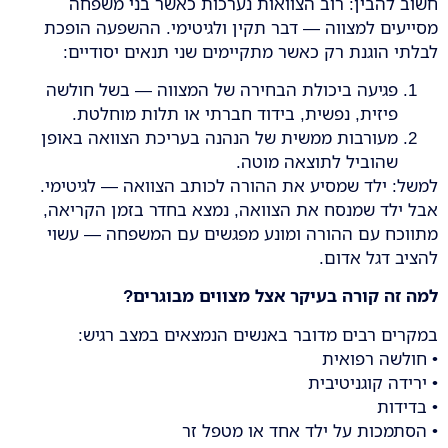
חשוב להבין: רוב הצוואות נערכות כאשר בני משפחה
מסייעים למצווה — דבר תקין ולגיטימי. ההשפעה הופכת
לבלתי הוגנת רק כאשר מתקיימים שני תנאים יסודיים:
פגיעה ביכולת הבחירה של המצווה — בשל חולשה
פיזית, נפשית, בידוד חברתי או תלות מוחלטת.
מעורבות ממשית של הנהנה בעריכת הצוואה באופן
שהוביל לתוצאה מוטה.
למשל: ילד שמסיע את ההורה לכותב הצוואה — לגיטימי.
אבל ילד שמנסח את הצוואה, נמצא בחדר בזמן הקריאה,
מתווכח עם ההורה ומונע מפגשים עם המשפחה — עשוי
להציב דגל אדום.
למה זה קורה בעיקר אצל מצווים מבוגרים
?
במקרים רבים מדובר באנשים הנמצאים במצב רגיש:
• חולשה רפואית
• ירידה קוגניטיבית
• בדידות
• הסתמכות על ילד אחד או מטפל זר