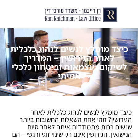
יצירת קשר
עורך דין לצוואות וירושות
עורך דין לגירושין ודיני משפחה
לקוחות ממליצים
מן התקשור
כיצד מומלץ לנשים לנהוג כלכלית
לאחר הגירושין – המדריך
לשיקום, עצמאות וביטחון כלכלי
אמיתי
כיצד מומלץ לנשים לנהוג כלכלית לאחר
הגירושין? זוהי אחת השאלות החשובות ביותר
שנשים רבות מתמודדות איתה לאחר סיום
הנישואין. הגירושין אינם רק שינוי זוגי ורגשי – הם