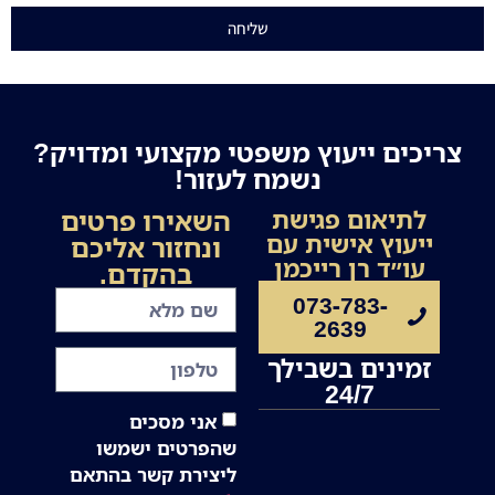
שליחה
צריכים ייעוץ משפטי מקצועי ומדויק?
נשמח לעזור!
השאירו פרטים
לתיאום פגישת
ייעוץ אישית עם
ונחזור אליכם
עו״ד רן רייכמן
בהקדם.
073-783-
2639
זמינים בשבילך
24/7
אני מסכים
שהפרטים ישמשו
ליצירת קשר בהתאם