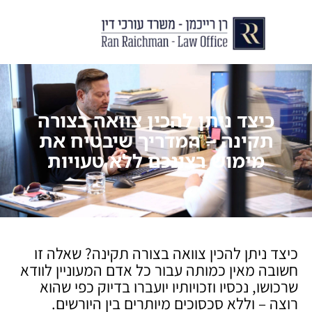
יצירת קשר
עורך דין לצוואות וירושות
עורך דין לגירושין ודיני משפחה
לקוחות ממליצים
מן התקשור
כיצד ניתן להכין צוואה בצורה
תקינה – המדריך שיבטיח את
מימוש רצונכם ללא טעויות
כיצד ניתן להכין צוואה בצורה תקינה? שאלה זו
חשובה מאין כמותה עבור כל אדם המעוניין לוודא
שרכושו, נכסיו וזכויותיו יועברו בדיוק כפי שהוא
רוצה – וללא סכסוכים מיותרים בין היורשים.