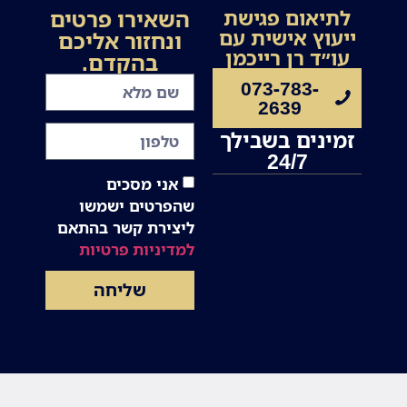
השאירו פרטים
לתיאום פגישת
ייעוץ אישית עם
ונחזור אליכם
עו״ד רן רייכמן
בהקדם.
073-783-
2639
זמינים בשבילך
24/7
אני מסכים
שהפרטים ישמשו
ליצירת קשר בהתאם
למדיניות פרטיות
שליחה