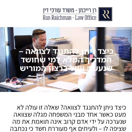
יצירת קשר
עורך דין לצוואות וירושות
עורך דין לגירושין ודיני משפחה
לקוחות ממליצים
מן התקשור
כיצד ניתן להתנגד לצוואה –
המדריך המלא למי שחושד
שנעשה עוול ברצון המוריש
כיצד ניתן להתנגד לצוואה? שאלה זו עולה לא
מעט כאשר אחד מבני המשפחה מגלה שצוואה
שנערכה על ידי אדם קרוב אינה תואמת את מה
שציפה לו – ולעיתים אף מעוררת חשד כי נכתבה