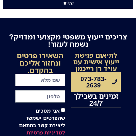
שליחה
צריכים ייעוץ משפטי מקצועי ומדויק?
נשמח לעזור!
השאירו פרטים
לתיאום פגישת
ייעוץ אישית עם
ונחזור אליכם
עו״ד רן רייכמן
בהקדם.
073-783-
2639
זמינים בשבילך
24/7
אני מסכים
שהפרטים ישמשו
ליצירת קשר בהתאם
למדיניות פרטיות