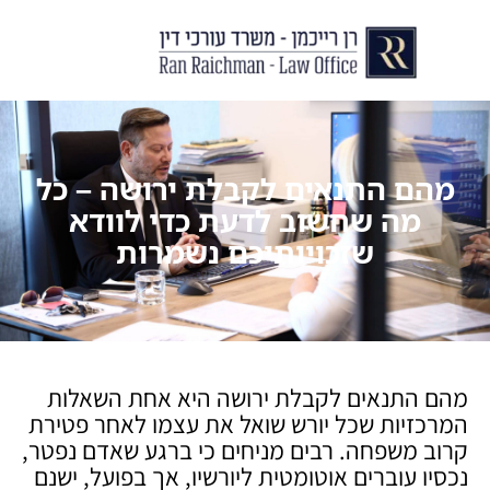
יצירת קשר
עורך דין לצוואות וירושות
עורך דין לגירושין ודיני משפחה
לקוחות ממליצים
מן התקשור
מהם התנאים לקבלת ירושה – כל
מה שחשוב לדעת כדי לוודא
שזכויותיכם נשמרות
מהם התנאים לקבלת ירושה היא אחת השאלות
המרכזיות שכל יורש שואל את עצמו לאחר פטירת
קרוב משפחה. רבים מניחים כי ברגע שאדם נפטר,
נכסיו עוברים אוטומטית ליורשיו, אך בפועל, ישנם